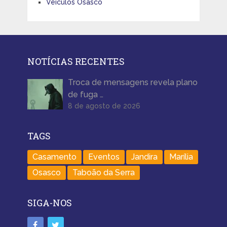
Veículos Osasco
NOTÍCIAS RECENTES
Troca de mensagens revela plano
de fuga …
8 de agosto de 2026
TAGS
Casamento
Eventos
Jandira
Marília
Osasco
Taboão da Serra
SIGA-NOS