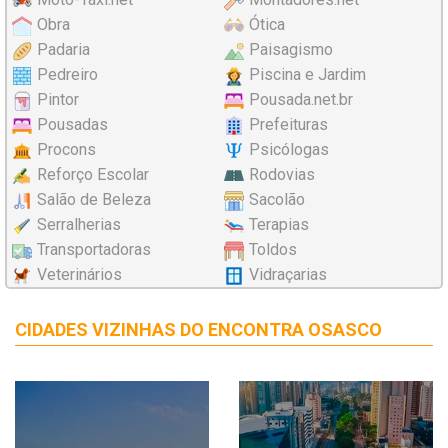
Obra
Ótica
Padaria
Paisagismo
Pedreiro
Piscina e Jardim
Pintor
Pousada.net.br
Pousadas
Prefeituras
Procons
Psicólogas
Reforço Escolar
Rodovias
Salão de Beleza
Sacolão
Serralherias
Terapias
Transportadoras
Toldos
Veterinários
Vidraçarias
CIDADES VIZINHAS DO ENCONTRA OSASCO