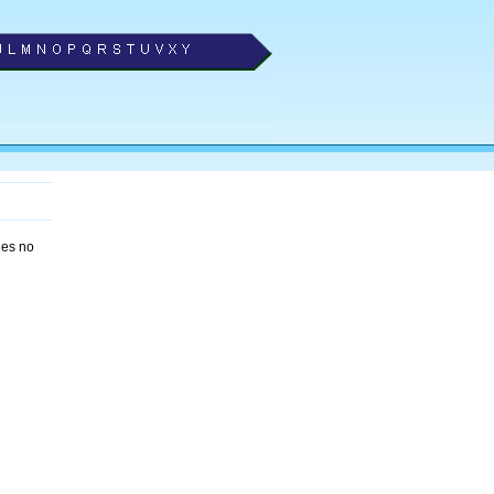
nes no