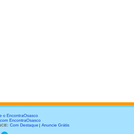
e o EncontraOsasco
 com EncontraOsasco
Com Destaque
Anuncie Grátis
CIE:
|