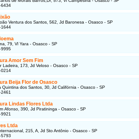
arlos de Morais Barros,Dr, 573, Vl Campesina - Osasco - SP
-6434
ixão
oão Ventura dos Santos, 562, Jd Baronesa - Osasco - SP
-1644
Moema
, 79, Vl Yara - Osasco - SP
-9995
ltura Amor Sem Fim
 Ladeira, 173, Jd Veloso - Osasco - SP
-0214
tura Beija Flor de Osasco
 Quintina dos Santos, 30, Jd Califórnia - Osasco - SP
-2461
tura Lindas Flores Ltda
m Afonso, 390, Jd Piratininga - Osasco - SP
-9921
res Ltda
nternacional, 215, A, Jd Sto Antônio - Osasco - SP
-5793