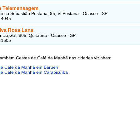
a Telemensagem
isco Sebastião Pestana, 95, Vl Pestana - Osasco - SP
-4045
lva Rosa Lana
ncio,Gal, 805, Quitaúna - Osasco - SP
-1505
também Cestas de Café da Manhã nas cidades vizinhas:
de Café da Manhã em Barueri
de Café da Manhã em Carapicuíba