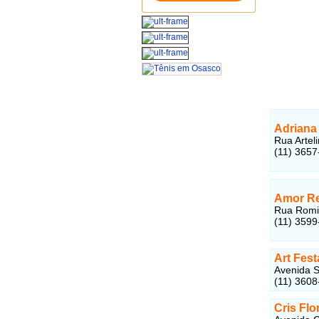
Adriana
Rua Artel
(11) 3657
Amor Re
Rua Romil
(11) 3599
Art Fes
Avenida 
(11) 3608
Cris Flo