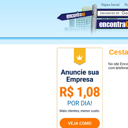
|
Página Inicial
No
encontra
Cesta
No site Enc
com telefone