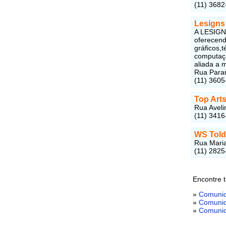
(11) 3682
Lesigns
A LESIGN
oferecend
gráficos,
computaçã
aliada a 
Rua Paran
(11) 3605
Top Art
Rua Aveli
(11) 3416
WS Told
Rua Maria
(11) 2825
Encontre 
»
Comunica
»
Comunic
»
Comunic