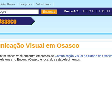
|
|
|
tícias Osasco
Categorias
Sobre Osasco
Osasco
nicação Visual em Osasco
ontraOsasco você encontra empresas de
Comunicação Visual na cidade de Osasc
telefones no EncontraOsasco e local dos estabelecimentos.