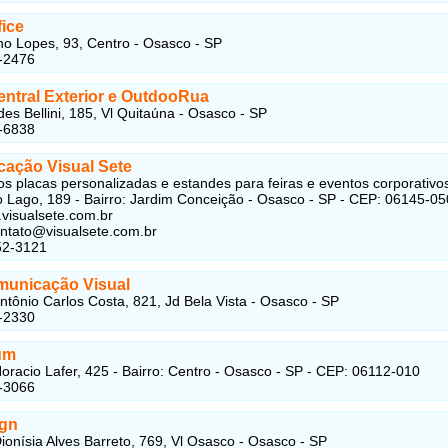
fice
no Lopes, 93, Centro - Osasco - SP
-2476
entral Exterior e OutdooRua
des Bellini, 185, Vl Quitaúna - Osasco - SP
-6838
ação Visual Sete
s placas personalizadas e estandes para feiras e eventos corporativo
 Lago, 189 - Bairro: Jardim Conceição - Osasco - SP - CEP: 06145-05
.visualsete.com.br
ontato@visualsete.com.br
52-3121
unicação Visual
ntônio Carlos Costa, 821, Jd Bela Vista - Osasco - SP
-2330
um
oracio Lafer, 425 - Bairro: Centro - Osasco - SP - CEP: 06112-010
-3066
ign
ionísia Alves Barreto, 769, Vl Osasco - Osasco - SP