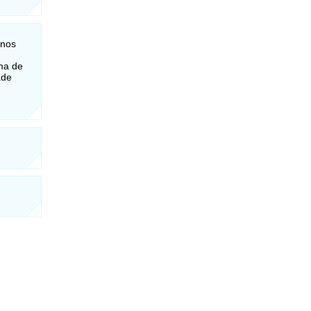
anos
ma de
ade