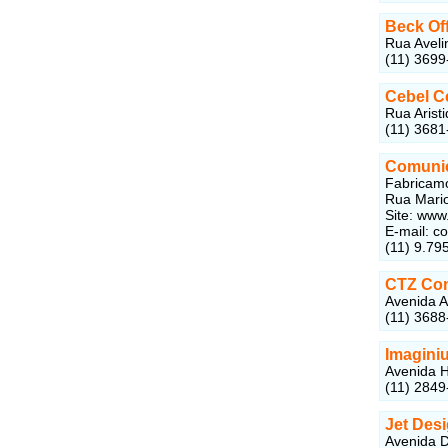
Beck Of
Rua Aveli
(11) 3699
Cebel C
Rua Aristi
(11) 3681
Comunic
Fabricamo
Rua Mario
Site: www
E-mail: c
(11) 9.79
CTZ Com
Avenida A
(11) 3688
Imagini
Avenida H
(11) 2849
Jet Des
Avenida D