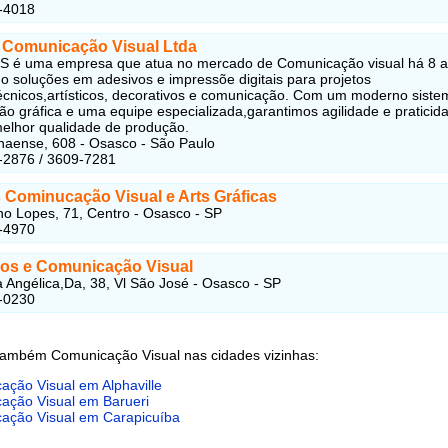
-4018
 Comunicação Visual Ltda
S é uma empresa que atua no mercado de Comunicação visual há 8 
o soluções em adesivos e impressõe digitais para projetos
técnicos,artísticos, decorativos e comunicação. Com um moderno siste
o gráfica e uma equipe especializada,garantimos agilidade e praticid
melhor qualidade de produção.
aense, 608 - Osasco - São Paulo
-2876 / 3609-7281
s Cominucação Visual e Arts Gráficas
no Lopes, 71, Centro - Osasco - SP
-497
0
os e Comunicação Visual
 Angélica,Da, 38, Vl São José - Osasco - SP
-0230
também Comunicação Visual nas cidades vizinhas:
ção Visual em Alphaville
ação Visual em Barueri
ação Visual em Carapicuíba