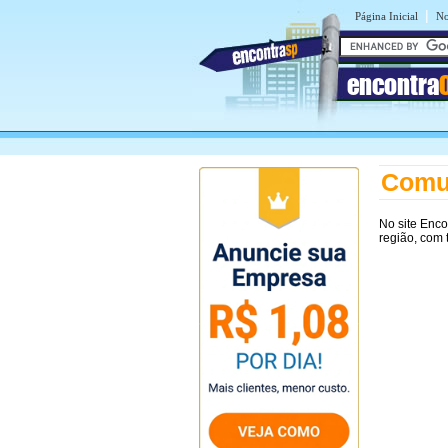
|
Página Inicial
No
encontra
Comu
No site Enc
região, com 