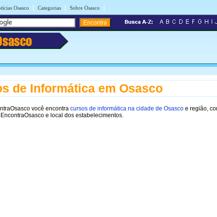
|
|
|
tícias Osasco
Categorias
Sobre Osasco
Osasco
s de Informática em Osasco
ontraOsasco você encontra
cursos de informática na cidade de Osasco
e região, c
 EncontraOsasco e local dos estabelecimentos.