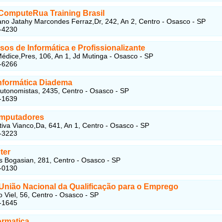
 ComputeRua Training Brasil
no Jatahy Marcondes Ferraz,Dr, 242, An 2, Centro - Osasco - SP
-4230
os de Informática e Profissionalizante
édice,Pres, 106, An 1, Jd Mutinga - Osasco - SP
-6266
nformática Diadema
utonomistas, 2435, Centro - Osasco - SP
-1639
mputadores
tiva Vianco,Da, 641, An 1, Centro - Osasco - SP
-3223
ter
 Bogasian, 281, Centro - Osasco - SP
-0130
União Nacional da Qualificação para o Emprego
 Viel, 56, Centro - Osasco - SP
-1645
ormatica