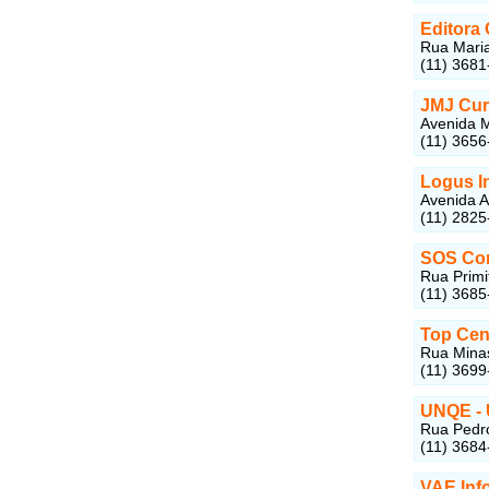
Editora
Rua Maria
(11) 3681
JMJ Curs
Avenida M
(11) 3656
Logus I
Avenida A
(11) 2825
SOS Co
Rua Primi
(11) 3685
Top Cen
Rua Minas
(11) 3699
UNQE - 
Rua Pedro
(11) 3684
VAE Inf