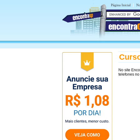
|
Página Inicial
No
encontra
Curso
No site Enc
telefones no