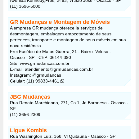
Avenida Kennedy,Pres, 2463, Vl São José - Osasco - SP
(11) 3696-5000
GR Mudanças e Montagem de Móveis
A empresa GR mudança oferece ia serviços de
desmontagem, embalagem empcotamento de seus
pertences, transporte e montagem de seus móveis em sua
nova residência.
Frei Eusébio de Matos Guerra, 21 - Bairro: Veloso -
Osasco - SP - CEP: 06144-390
Site: www.grmudancas.com.br
E-mail: atendimento@grmudancas.com.br
Instagram: @grmudancas
Celular: (11) 99833-4461
JBG Mudanças
Rua Renato Marchionno, 271, Cs 1, Jd Baronesa - Osasco -
SP
(11) 3656-2309
Ligue Kombis
Rua Washington Luiz, 368, Vl Quitaúna - Osasco - SP