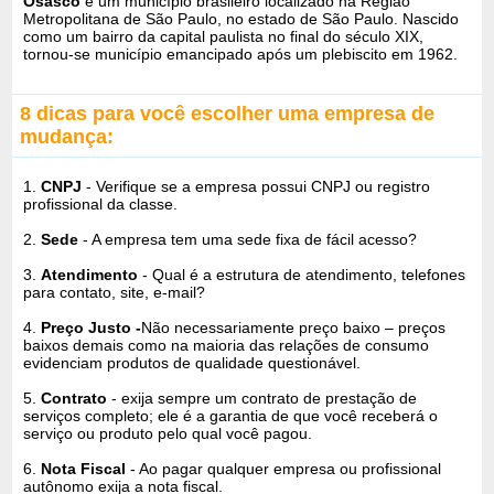
Osasco
é um município brasileiro localizado na Região
Metropolitana de São Paulo, no estado de São Paulo. Nascido
como um bairro da capital paulista no final do século XIX,
tornou-se município emancipado após um plebiscito em 1962.
8 dicas para você escolher uma empresa de
mudança:
1.
CNPJ
- Verifique se a empresa possui CNPJ ou registro
profissional da classe.
2.
Sede
- A empresa tem uma sede fixa de fácil acesso?
3.
Atendimento
- Qual é a estrutura de atendimento, telefones
para contato, site, e-mail?
4.
Preço Justo -
Não necessariamente preço baixo – preços
baixos demais como na maioria das relações de consumo
evidenciam produtos de qualidade questionável.
5.
Contrato
- exija sempre um contrato de prestação de
serviços completo; ele é a garantia de que você receberá o
serviço ou produto pelo qual você pagou.
6.
Nota Fiscal
- Ao pagar qualquer empresa ou profissional
autônomo exija a nota fiscal.