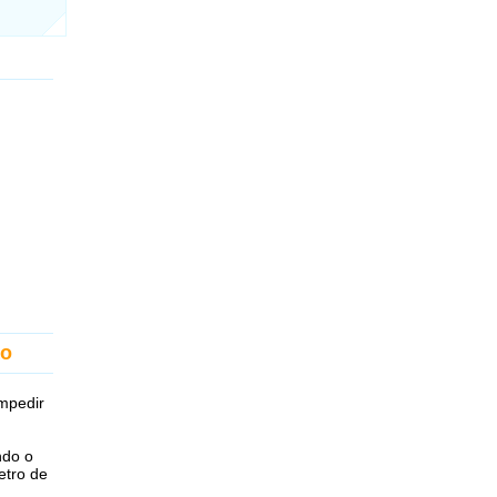
ão
impedir
ndo o
etro de