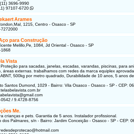
 (11) 3696-9990
(11) 97107-6720
ekaert Arames
ondon,Mal, 1215, Centro - Osasco - SP
0-7272000
Aço para Construção
icente Melillo,Pe, 1084, Jd Oriental - Osasco - SP
-1868
la Vista
Proteção para sacadas, janelas, escadas, varandas, piscinas, para an
, áreas externas. trabalhamos com redes da marca equiplex aprovada
 ABNT, 500kg por metro quadrado, Durabilidade de 10 anos, 5 anos de
to Santos Dumond, 1029 - Bairro: Vila Osasco - Osasco - SP - CEP: 0
.telasbelavista.com.br
elabelavista@gmail.com
-0542 / 9.4728-8756
eções Me.
a crianças e pets. Garantia de 5 anos. Instalador profissional.
 dos Palmares, s/n - Bairro: Jardim Conceição - Osasco - SP - CEP: 0
wiredesdeprotecao@hotmail.com