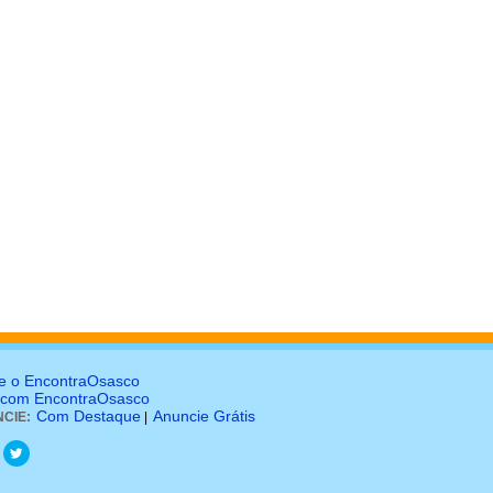
e o EncontraOsasco
 com EncontraOsasco
Com Destaque
Anuncie Grátis
CIE:
|