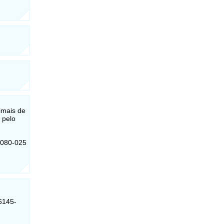
imais de
 pelo
6080-025
6145-