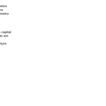
setos
ra
 metro
 capital
ito em
iços.