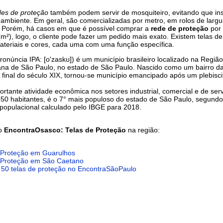
des de proteção
também podem servir de mosquiteiro, evitando que in
ambiente. Em geral, são comercializadas por metro, em rolos de largu
. Porém, há casos em que é possível comprar a
rede de proteção
por
m²), logo, o cliente pode fazer um pedido mais exato. Existem telas de
ateriais e cores, cada uma com uma função específica.
ronúncia IPA: [o'zaskʊ]) é um município brasileiro localizado na Região
ana de São Paulo, no estado de São Paulo. Nascido como um bairro da
o final do século XIX, tornou-se município emancipado após um plebisc
ortante atividade econômica nos setores industrial, comercial e de serv
0 habitantes, é o 7° mais populoso do estado de São Paulo, segundo
 populacional calculado pelo IBGE para 2018.
do
EncontraOsasco: Telas de Proteção
na região:
 Proteção em Guarulhos
 Proteção em São Caetano
 50 telas de proteção no EncontraSãoPaulo