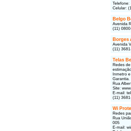
Telefone:
Celular: 
Belgo B
Avenida R
(11) 080
Borges 
Avenida V
(11) 3681
Telas Be
Redes de 
estimação
Inmetro e
Garantia.
Rua Alber
Site: www
E-mail: t
(11) 3681
Wi Prot
Redes par
Rua União
005
E-mail: 