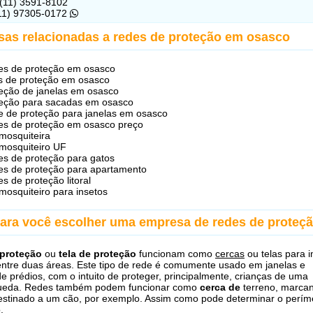
 (11) 3591-8102
(11) 97305-0172
sas relacionadas a redes de proteção em osasco
s de proteção em osasco
s de proteção em osasco
eção de janelas em osasco
eção para sacadas em osasco
 de proteção para janelas em osasco
s de proteção em osasco preço
 mosquiteira
 mosquiteiro UF
s de proteção para gatos
s de proteção para apartamento
s de proteção litoral
 mosquiteiro para insetos
para você escolher uma empresa de redes de proteç
proteção
ou
tela de proteção
funcionam como
cercas
ou telas para 
 entre duas áreas. Este tipo de rede é comumente usado em janelas e
e prédios, com o intuito de proteger, principalmente, crianças de uma
queda. Redes também podem funcionar como
cerca de
terreno, marca
 destinado a um cão, por exemplo. Assim como pode determinar o perím
.