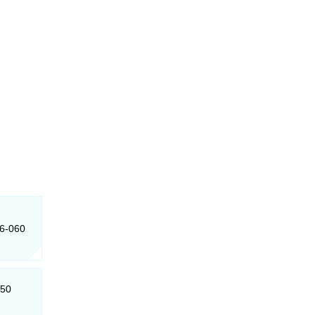
16-060
050