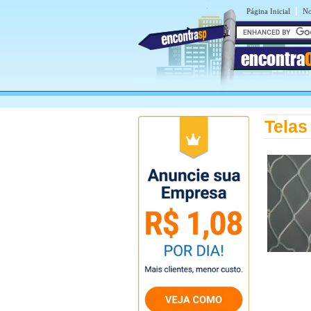
|
Página Inicial
No
encontra
Telas