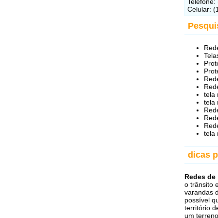
Telefone:
Celular: 
Pesqui
Rede
Tela
Prot
Prot
Rede
Rede
tela
tela
Rede
Rede
Rede
tela
dicas 
Redes de 
o trânsito
varandas d
possível 
território
um terreno