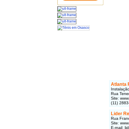
Atlanta
Instalaçã
Rua Tenen
Site: www
(11) 2883
Lider R
Rua Franc
Site: www
E-mail: l