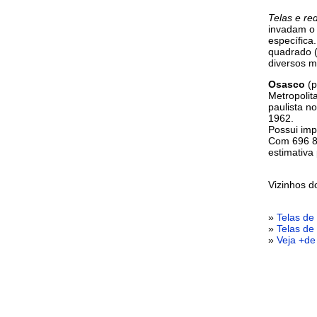
Telas e re
invadam o 
específica
quadrado (
diversos m
Osasco
(p
Metropolit
paulista n
1962.
Possui imp
Com 696 85
estimativa
Vizinhos 
»
Telas de
»
Telas de
»
Veja +de