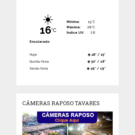
☀️
Mínima:
15°C
16
Máxima:
28°C
°C
Índice UV:
7.6
Ensolarado
Hoje
☀️ 28° / 15°
Quinta-feira
☀️ 30° / 18°
Sexta-feira
☀️ 29° / 19°
CÂMERAS RAPOSO TAVARES