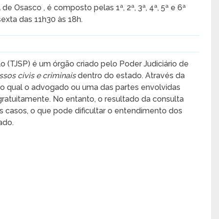
de Osasco , é composto pelas 1ª, 2ª, 3ª, 4ª, 5ª e 6ª
exta das 11h30 às 18h.
o (TJSP) é um órgão criado pelo Poder Judiciário de
sos civis e criminais
dentro do estado. Através da
a no qual o advogado ou uma das partes envolvidas
atuitamente. No entanto, o resultado da consulta
 casos, o que pode dificultar o entendimento dos
ado.