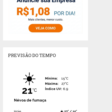
PREVISÃO DO TEMPO
☀️
Mínima:
15°C
Máxima:
27°C
21
Índice UV:
6.9
°C
Névoa de fumaça
Hoje
☀️ 27° / 15°