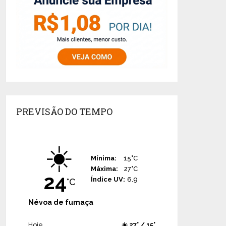
PREVISÃO DO TEMPO
☀️
Mínima:
15°C
Máxima:
27°C
24
Índice UV:
6.9
°C
Névoa de fumaça
Hoje
☀️ 27° / 15°